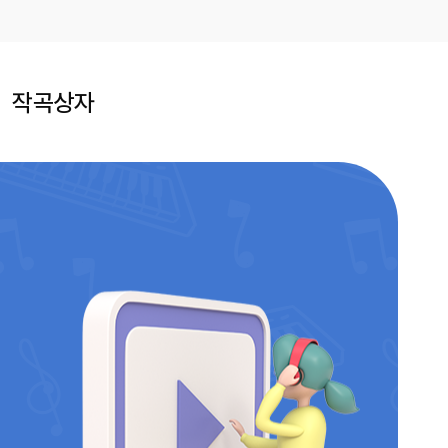
작곡상자
모