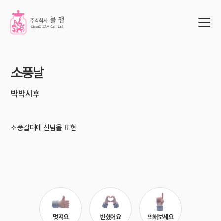
소풍날
박박시후
소풍갈때에 신남을 표현
멋져요
반했어요
또해보세요