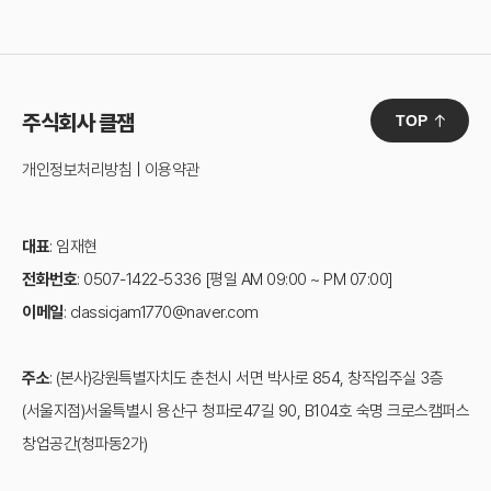
주식회사 클잼
TOP
개인정보처리방침
|
이용약관
대표
: 임재현
전화번호
: 0507-1422-5336 [평일 AM 09:00 ~ PM 07:00]
이메일
: classicjam1770@naver.com
주소
: (본사)강원특별자치도 춘천시 서면 박사로 854, 창작입주실 3층
(서울지점)서울특별시 용산구 청파로47길 90, B104호 숙명 크로스캠퍼스
창업공간(청파동2가)