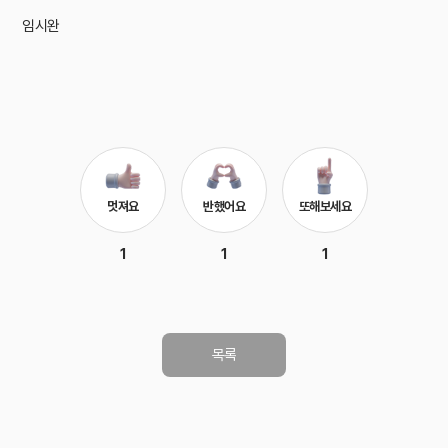
임시완
멋져요
반했어요
또해보세요
1
1
1
목록